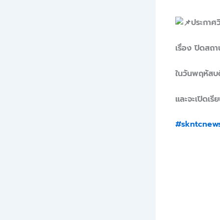
ประกาศว
เรื่อง ปิดสถ
ในวันพฤหัสบด
และจะเปิดเรี
#skntcnew