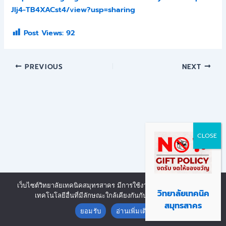
JIj4-TB4XACst4/view?usp=sharing
Post Views:
92
PREVIOUS
NEXT
เว็บไซต์วิทยาลัยเทคนิคสมุทรสาคร มีการใช้งานเทคโนโลยีคุกกี้ หรือ
Copyright © 2026 | Powered by งานศูนย์ข้อมูลสารสนเทศ วิทยาลัย
วิทยาลัยเทคนิค
เทคโนโลยีอื่นที่มีลักษณะใกล้เคียงกันกับคุกกี้ บนเว็บไซต์
Contact us
เทคนิคสมุทรสาคร
สมุทรสาคร
ยอมรับ
อ่านเพิ่มเติม
Open chaty