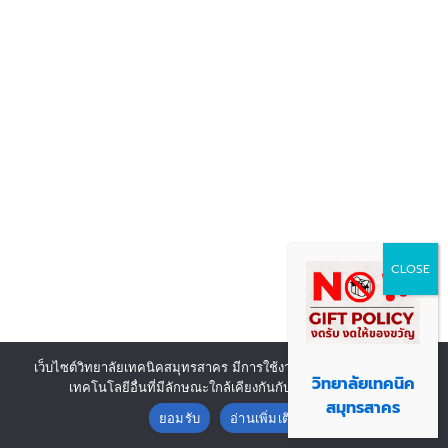
เว็บไซต์วิทยาลัยเทคนิคสมุทรสาคร มีการใช้งานเทคโนโลยีคุกกี้ หรือ
Copyright © 2026 | Powered by งานศูนย์ข้อมูลสารสนเทศ วิทยาลัย
วิทยาลัยเทคนิค
เทคโนโลยีอื่นที่มีลักษณะใกล้เคียงกันกับคุกกี้ บนเว็บไซต์
Contact us
เทคนิคสมุทรสาคร
สมุทรสาคร
ยอมรับ
อ่านเพิ่มเติม
Open chaty