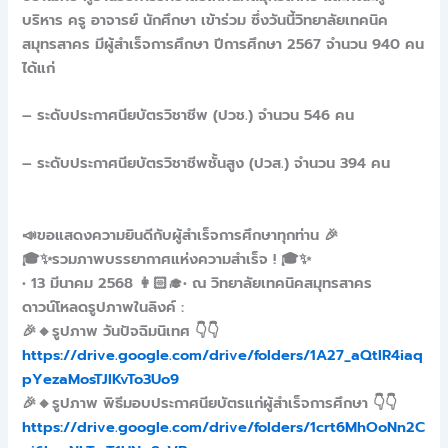
บริหาร ครู อาจารย์ นักศึกษา เข้าร่วม ซึ่งวันนี้วิทยาลัยเทคนิค
สมุทรสาคร มีผู้สำเร็จการศึกษา ปีการศึกษา 2567 จำนวน 940 คน
ได้แก่
– ระดับประกาศนียบัตรวิชาชีพ (ปวช.) จำนวน 546 คน
– ระดับประกาศนียบัตรวิชาชีพชั้นสูง (ปวส.) จำนวน 394 คน
📣ขอแสดงความยินดีกับผู้สำเร็จการศึกษาทุกท่าน 🎉
🎓✨รวมภาพบรรยากาศแห่งความสำเร็จ ! 🎓✨
• 13 มีนาคม 2568 👩🏻‍🎓• ณ วิทยาลัยเทคนิคสมุทรสาคร
ดาวน์โหลดรูปภาพในลิงค์ :
🎉🔸รูปภาพ วันปัจฉิมนิเทศ 👇👇
https://drive.google.com/drive/folders/1A27_aQtIR4iaq
pYezaMosTJlKvTo3Uo9
🎉🔸รูปภาพ พิธีมอบประกาศนียบัตรแก่ผู้สำเร็จการศึกษา 👇👇
https://drive.google.com/drive/folders/1crt6MhOoNn2C