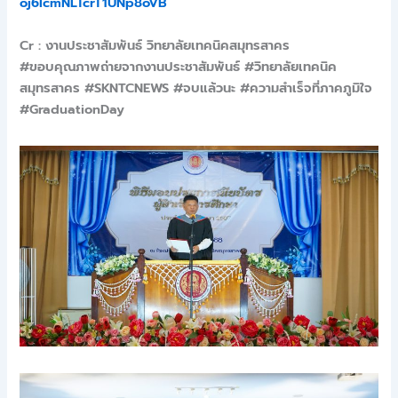
oj6IcmNLTcrT1UNp8oVB
Cr : งานประชาสัมพันธ์ วิทยาลัยเทคนิคสมุทรสาคร
#ขอบคุณภาพถ่ายจากงานประชาสัมพันธ์ #วิทยาลัยเทคนิค
สมุทรสาคร #SKNTCNEWS #จบแล้วนะ #ความสำเร็จที่ภาคภูมิใจ
#GraduationDay