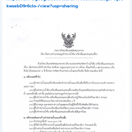
kwsebD9r6cIo-/view?usp=sharing