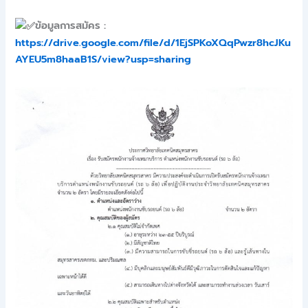
ข้อมูลการสมัคร :
https://drive.google.com/file/d/1EjSPKoXQqPwzr8hcJKu
AYEU5m8haaB1S/view?usp=sharing