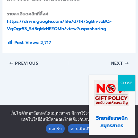
รายละเอียดคลิกที่ลิ้งค์
https://drive.google.com/file/d/1R75gBivvzBQ-
VqQgr53_Sd3qMzHEEOMh/view?usp=sharing
Post Views:
2,717
PREVIOUS
NEXT
เว็บไซต์วิทยาลัยเทคนิคสมุทรสาคร มีการใช้งานเทคโนโลยีคุกกี้ หรือ
Copyright © 2026 | Powered by งานศูนย์ข้อมูลสารสนเทศ วิทยาลัย
วิทยาลัยเทคนิค
เทคโนโลยีอื่นที่มีลักษณะใกล้เคียงกันกับคุกกี้ บนเว็บไซต์
Contact us
เทคนิคสมุทรสาคร
สมุทรสาคร
ยอมรับ
อ่านเพิ่มเติม
Open chaty