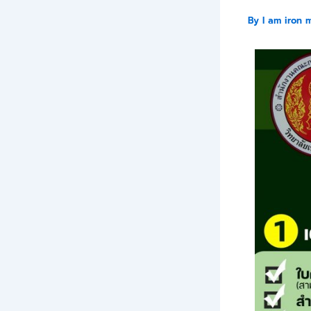
By
I am iron 