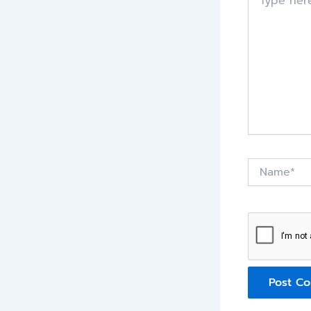
here..
Name*