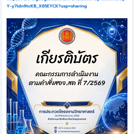
Y-y7ldn9tcKB_X85EYCK?usp=sharing