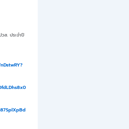
ปวส. ประจำปี
jFnDstwRY?
v0fdLDhs8x0
Q87SplXpBd