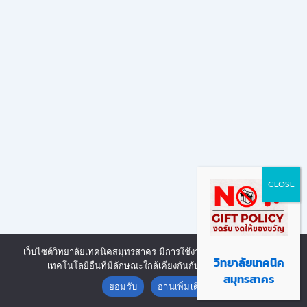
เว็บไซต์วิทยาลัยเทคนิคสมุทรสาคร มีการใช้งานเทคโนโลยีคุกกี้ หรือ
Copyright © 2026 | Powered by งานศูนย์ข้อมูลสารสนเทศ วิทยาลัย
วิทยาลัยเทคนิค
เทคโนโลยีอื่นที่มีลักษณะใกล้เคียงกันกับคุกกี้ บนเว็บไซต์
Contact us
เทคนิคสมุทรสาคร
สมุทรสาคร
ยอมรับ
อ่านเพิ่มเติม
Open chaty