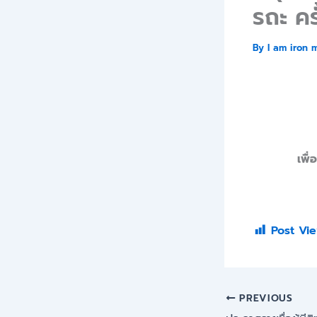
รถะ คร
By
I am iron 
เพื
Post Vie
PREVIOUS