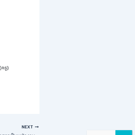
ครู)
NEXT