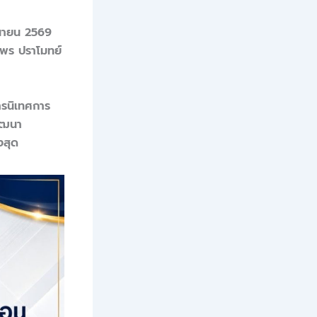
ุนายน 2569
ธพร ปราโมทย์
ารนิเทศการ
ัฒนา
งสุด